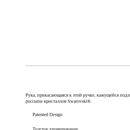
Рука, прикасающаяся к этой ручке, кажущейся по
россыпи кристаллов Swarovski®.
Patented Design
Толстое хромирование